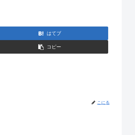
はてブ
コピー
こにる