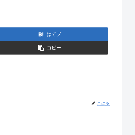
はてブ
コピー
こにる