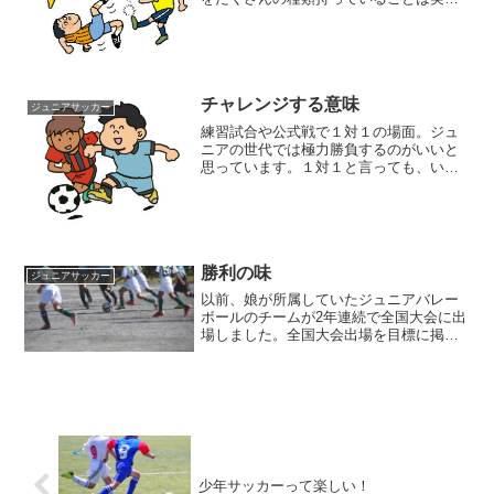
の試合で役に立ちます。1人でドリブルの
イメージ。2人でワンツーのイメージ。3
人4人で鳥かごでボールを回していくイメ
ージ。普段の練習か...
チャレンジする意味
ジュニアサッカー
練習試合や公式戦で１対１の場面。ジュ
ニアの世代では極力勝負するのがいいと
思っています。１対１と言っても、いろ
んな場面があります。・相手との距離・
ボールが動いている・ライン際・ボール
が止まっているなどなど・・・試合での
チャレンジは普段のテクニ...
勝利の味
ジュニアサッカー
以前、娘が所属していたジュニアバレー
ボールのチームが2年連続で全国大会に出
場しました。全国大会出場を目標に掲げ
ているチームなので勝ちにこだわるスタ
イルは、とても厳しいものがありまし
た。↓ ↓ 全国大会を目指すチーム ↓
↓娘が辞めた後も陰な...
少年サッカーって楽しい！