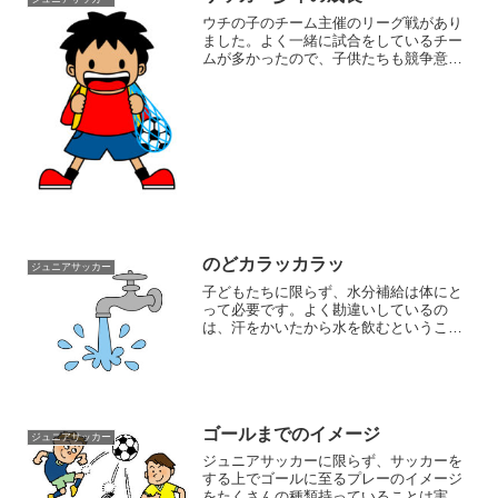
ウチの子のチーム主催のリーグ戦があり
ました。よく一緒に試合をしているチー
ムが多かったので、子供たちも競争意識
を高く持って試合に臨んでいましたね。
そのせいか、接戦のいい試合が多かった
ように思います。ウチの子のチームもそ
うですが、何年か通して子...
のどカラッカラッ
ジュニアサッカー
子どもたちに限らず、水分補給は体にと
って必要です。よく勘違いしているの
は、汗をかいたから水を飲むということ
です。正しくは、水分はなくなる前に補
給しておくこと。のどが渇いてから飲む
のでは遅いということです。僕らが子供
のころとは全く逆ですよね～...
ゴールまでのイメージ
ジュニアサッカー
ジュニアサッカーに限らず、サッカーを
する上でゴールに至るプレーのイメージ
をたくさんの種類持っていることは実際