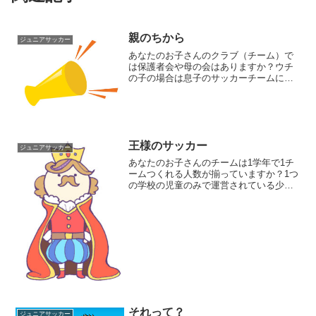
親のちから
ジュニアサッカー
あなたのお子さんのクラブ（チーム）で
は保護者会や母の会はありますか？ウチ
の子の場合は息子のサッカーチームには
なくて、娘のバレーボールクラブには母
の会があります。長年運営されているチ
ームにはしっかりとした体制があると思
います。それでも、年度変...
王様のサッカー
ジュニアサッカー
あなたのお子さんのチームは1学年で1チ
ームつくれる人数が揃っていますか？1つ
の学校の児童のみで運営されている少年
団などではなかなか難しいんじゃないで
しょうか。とか言ってる私の子供が通っ
ている小学校には少年団さえもありませ
ん（泣）さらには、中...
それって？
ジュニアサッカー