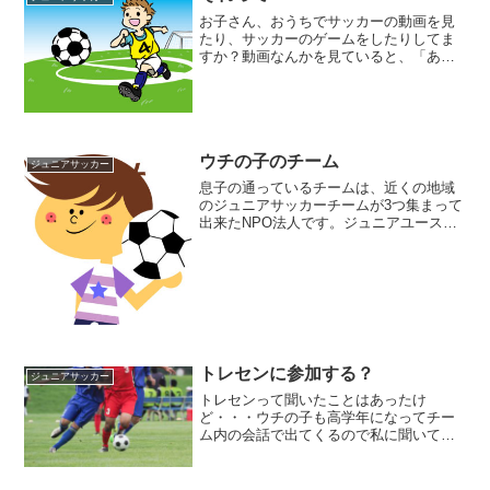
お子さん、おうちでサッカーの動画を見
たり、サッカーのゲームをしたりしてま
すか？動画なんかを見ていると、「あの
選手が好き！」とか「俺やったらこうす
るなぁ・・・」とか目標とする選手が出
来たり、やってみたいプレーがドンドン
出てきたりしますよね。憧...
ウチの子のチーム
ジュニアサッカー
息子の通っているチームは、近くの地域
のジュニアサッカーチームが3つ集まって
出来たNPO法人です。ジュニアユースま
であるクラブチームなのですが、交流試
合などで他のチームの親御さんと話す機
会があるときに何かしらの違和感や温度
差があることに気づき...
トレセンに参加する？
ジュニアサッカー
トレセンって聞いたことはあったけ
ど・・・ウチの子も高学年になってチー
ム内の会話で出てくるので私に聞いてき
ましたが何のことかわからなかったで
す。そこで、試合を観戦している時に良
く会うパパさんに聞いてみました。近隣